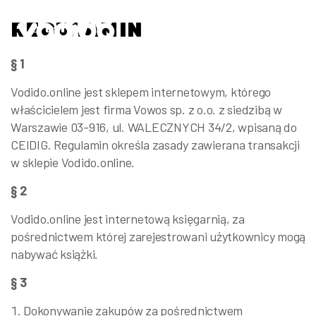
Skip to the content
REGULAMIN
§ 1
Vodido.online jest sklepem internetowym, którego
właścicielem jest firma Vowos sp. z o.o. z siedzibą w
Warszawie 03-916, ul. WALECZNYCH 34/2
, wpisaną do
CEIDIG. Regulamin określa zasady zawierana transakcji
w sklepie Vodido.online.
§ 2
Vodido.online jest internetową księgarnią, za
pośrednictwem której zarejestrowani użytkownicy mogą
nabywać książki.
§ 3
Dokonywanie zakupów za pośrednictwem